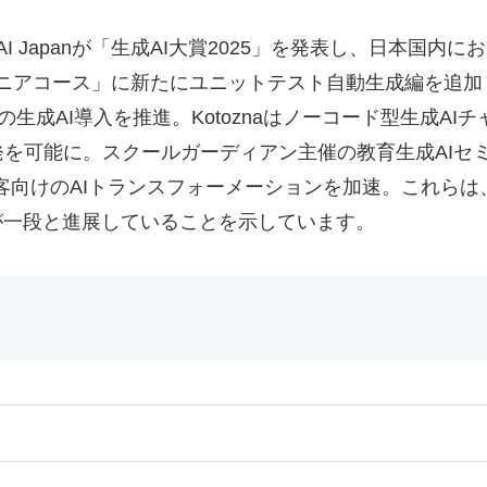
ve AI Japanが「生成AI大賞2025」を発表し、日本
n エンジニアコース」に新たにユニットテスト自動生成編を追加
生成AI導入を推進。Kotoznaはノーコード型生成AIチャ
を可能に。スクールガーディアン主催の教育生成AIセ
ル顧客向けのAIトランスフォーメーションを加速。これら
が一段と進展していることを示しています。