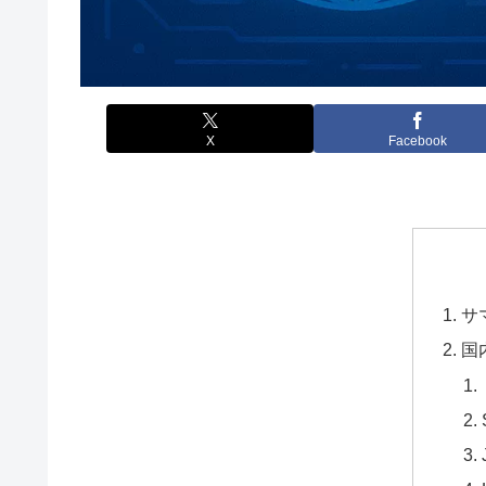
X
Facebook
サ
国