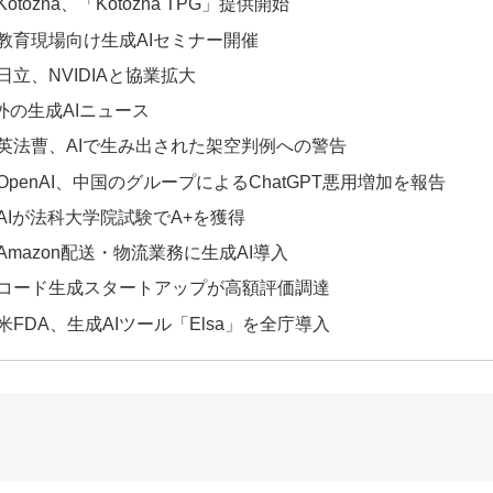
Kotozna、「Kotozna TPG」提供開始
教育現場向け生成AIセミナー開催
日立、NVIDIAと協業拡大
外の生成AIニュース
英法曹、AIで生み出された架空判例への警告
OpenAI、中国のグループによるChatGPT悪用増加を報告
AIが法科大学院試験でA+を獲得
Amazon配送・物流業務に生成AI導入
コード生成スタートアップが高額評価調達
米FDA、生成AIツール「Elsa」を全庁導入