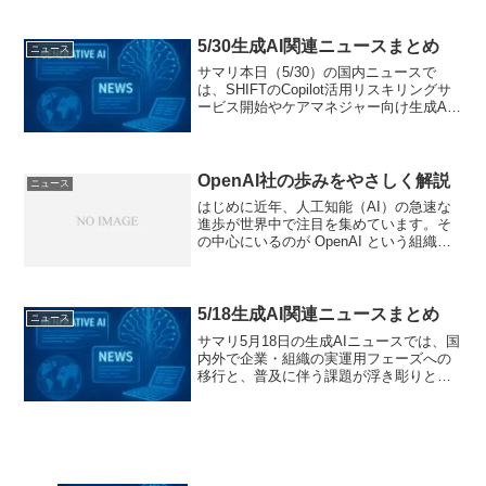
セミナーを実施。Meta Heroesは「AI
MONDAY」でアバター生成体験を提供
し、徳...
5/30生成AI関連ニュースまとめ
ニュース
サマリ本日（5/30）の国内ニュースで
は、SHIFTのCopilot活用リスキリングサ
ービス開始やケアマネジャー向け生成AI
共創プロジェクト、
SUPERNOVA「Stella AI」へのClaude
Sonnet 4追加、SEO特化AIツー...
OpenAI社の歩みをやさしく解説
ニュース
はじめに近年、人工知能（AI）の急速な
進歩が世界中で注目を集めています。そ
の中心にいるのが OpenAI という組織で
す。ChatGPT（チャットジーピーティ
ー）などのサービスで有名になった
OpenAIですが、どのように設立され、ど
んな道の...
5/18生成AI関連ニュースまとめ
ニュース
サマリ5月18日の生成AIニュースでは、国
内外で企業・組織の実運用フェーズへの
移行と、普及に伴う課題が浮き彫りとな
りました。国内では、キリンホールディ
ングスがグループ内1万5,000人に
「BuddyAI」を展開し、年間31万時間の
業務時間創...