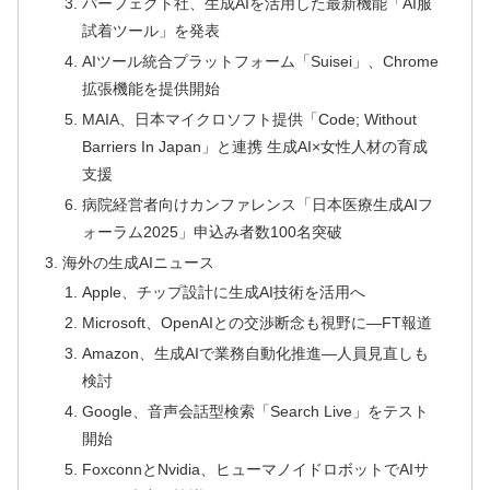
パーフェクト社、生成AIを活用した最新機能「AI服
試着ツール」を発表
AIツール統合プラットフォーム「Suisei」、Chrome
拡張機能を提供開始
MAIA、日本マイクロソフト提供「Code; Without
Barriers In Japan」と連携 生成AI×女性人材の育成
支援
病院経営者向けカンファレンス「日本医療生成AIフ
ォーラム2025」申込み者数100名突破
海外の生成AIニュース
Apple、チップ設計に生成AI技術を活用へ
Microsoft、OpenAIとの交渉断念も視野に―FT報道
Amazon、生成AIで業務自動化推進―人員見直しも
検討
Google、音声会話型検索「Search Live」をテスト
開始
FoxconnとNvidia、ヒューマノイドロボットでAIサ