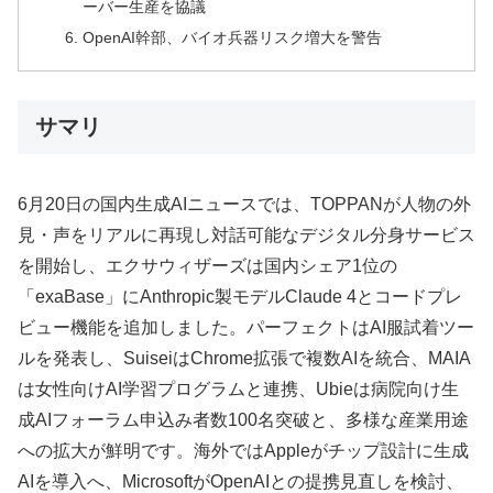
ーバー生産を協議
OpenAI幹部、バイオ兵器リスク増大を警告
サマリ
6月20日の国内生成AIニュースでは、TOPPANが人物の外
見・声をリアルに再現し対話可能なデジタル分身サービス
を開始し、エクサウィザーズは国内シェア1位の
「exaBase」にAnthropic製モデルClaude 4とコードプレ
ビュー機能を追加しました。パーフェクトはAI服試着ツー
ルを発表し、SuiseiはChrome拡張で複数AIを統合、MAIA
は女性向けAI学習プログラムと連携、Ubieは病院向け生
成AIフォーラム申込み者数100名突破と、多様な産業用途
への拡大が鮮明です。海外ではAppleがチップ設計に生成
AIを導入へ、MicrosoftがOpenAIとの提携見直しを検討、