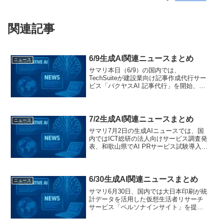
関連記事
6/9生成AI関連ニュースまとめ
ニュース
サマリ本日（6/9）の国内では、
TechSuiteが建設業向け記事作成代行サー
ビス「バクヤスAI 記事代行」を開始、株
式会社KULがAI記事生成プラットフォー
ム「StoryHub」を導入し情報発信力を強
化しました。いえらぶGROUPの「いえ...
7/2生成AI関連ニュースまとめ
ニュース
サマリ7月2日の生成AIニュースでは、国
内ではICT総研の法人向けサービス調査発
表、和歌山県でAI PRサービス試験導入、
JR西日本らが鉄道AIエージェント事例を
発表、xAIが1.4兆円調達、ドローウィズ
がAI子会社設立を発表、AI分析で参...
6/30生成AI関連ニュースまとめ
ニュース
サマリ6月30日、国内では大日本印刷が統
計データを活用した仮想生活者リサーチ
サービス「ペルソナインサイト」を提供
開始し、エクサウィザーズがオンライン