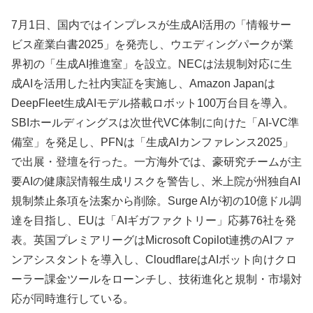
7月1日、国内ではインプレスが生成AI活用の「情報サー
ビス産業白書2025」を発売し、ウエディングパークが業
界初の「生成AI推進室」を設立。NECは法規制対応に生
成AIを活用した社内実証を実施し、Amazon Japanは
DeepFleet生成AIモデル搭載ロボット100万台目を導入。
SBIホールディングスは次世代VC体制に向けた「AI-VC準
備室」を発足し、PFNは「生成AIカンファレンス2025」
で出展・登壇を行った。一方海外では、豪研究チームが主
要AIの健康誤情報生成リスクを警告し、米上院が州独自AI
規制禁止条項を法案から削除。Surge AIが初の10億ドル調
達を目指し、EUは「AIギガファクトリー」応募76社を発
表。英国プレミアリーグはMicrosoft Copilot連携のAIファ
ンアシスタントを導入し、CloudflareはAIボット向けクロ
ーラー課金ツールをローンチし、技術進化と規制・市場対
応が同時進行している。