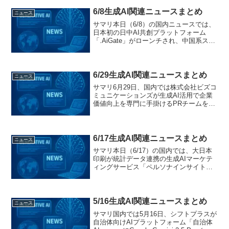
レットを公開。GenerativeXの...
6/8生成AI関連ニュースまとめ
ニュース
サマリ本日（6/8）の国内ニュースでは、
日本初の日中AI共創プラットフォーム
「.AiGate」がローンチされ、中国系スタ
ートアップと日本のAIインフルエンサー
を直接マッチングする先駆的サービスが
始動。また、ノーコード×生成AIでアプリ
開発を...
6/29生成AI関連ニュースまとめ
ニュース
サマリ6月29日、国内では株式会社ビズコ
ミュニケーションズが生成AI活用で企業
価値向上を専門に手掛けるPRチームを発
足。MICOTOがプロンプト教育セミナー
を開催し、株式会社XはAIナレーション動
画生成ツール「WriteVideo」をリリー...
6/17生成AI関連ニュースまとめ
ニュース
サマリ本日（6/17）の国内では、大日本
印刷が統計データ連携の生成AIマーケテ
ィングサービス「ペルソナインサイト」
を発表し、AICX協会主催の「AI Agent
Day 2025 Summer」で業界横断のエージ
ェント導入事例が共有されまし...
5/16生成AI関連ニュースまとめ
ニュース
サマリ国内では5月16日、シフトプラスが
自治体向けAIプラットフォーム「自治体