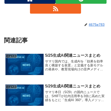
4675e783
関連記事
5/25生成AI関連ニュースまとめ
ニュース
サマリ国内では、生成AIを「効果を効率
良く構築する装置」と定義する新モデル
の発表や、教育現場向けの音声メディア
自動生成サービス、映画品質の映像制作
AI技術の検証など、実務への適用を見据
えた動きが加速。また、著名タレントの
AI投資赤字公表やC...
5/29生成AI関連ニュースまとめ
ニュース
サマリ本日（5/29）の国内ニュースで
は、SHIFTが社内活用率を3倍に高めた実
績をもとに「生成AI 360°」導入メソッド
を提供開始し、ワールドグループが
「Maison AI」活用事例をまとめたブック