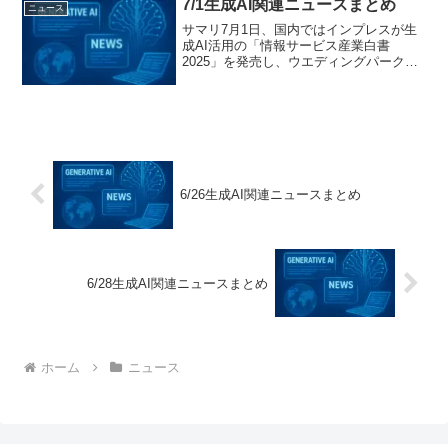
7/1生成AI関連ニュースまとめ
ニュース
サマリ7月1日、国内ではインプレスが生
成AI活用の「情報サービス産業白書
2025」を発売し、ウエディングパークが
業界初の「生成AI推進室」を設立。NEC
は法規制対応に生成AIを活用した社内実
証を実施し、Amazon JapanはDeepFl...
6/26生成AI関連ニュースまとめ
6/28生成AI関連ニュースまとめ
ホーム
ニュース