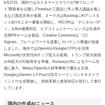
6月27日、国内ではカスタマークラウドが“神プロンプ
ト”開発者を公開しITmediaが三国志に学ぶ導入議論を報じ
るなど識見共有が進展。ヌーラボはBacklogにAIアシスタ
ントβのモニター募集を開始し、RICOHは「デジタルバデ
ィ」をBox連携対応、ビズコミュニケーションズは生成AI
活用PRチームを新設、Creative Commonsは「CC
Signals」フレームワークを提案しガバナンス整備が加速
しました。海外ではOpenAIがGoogleのTPUを活用、
Microsoftが次世代AIチップ投入を延期、トランプ前大統領
がAI拡大の行政府令を準備、RunwayがAIによるゲーム生
成に参入、MetaがOpenAI人材争奪戦で優位を主張、
GoogleはGemini 1.5 Proの2百万トークンコンテキストウ
ィンドウを全開放し、技術革新と政策対応が並行して進行
しています。
国内の生成AIニュース