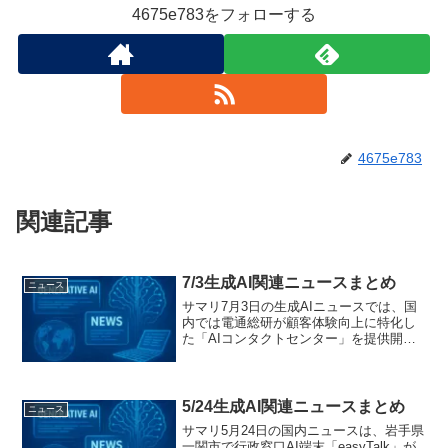
4675e783をフォローする
4675e783
関連記事
7/3生成AI関連ニュースまとめ
ニュース
サマリ7月3日の生成AIニュースでは、国
内では電通総研が顧客体験向上に特化し
た「AIコンタクトセンター」を提供開始
し、ラクスが従業員の97.9％が生成AIを
社内活用する調査結果を公表。
IDEATECHは「生成AI×検索マーケティン
グ完全ガイ...
5/24生成AI関連ニュースまとめ
ニュース
サマリ5月24日の国内ニュースは、岩手県
一関市で行政窓口AI端末「easyTalk」が