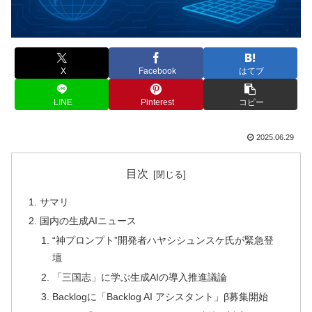
X
Facebook
はてブ
LINE
Pinterest
コピー
2025.06.29
目次
サマリ
国内の生成AIニュース
“神プロンプト”開発者ハヤシシュンスケ氏が緊急登
壇
「三国志」に学ぶ生成AIの導入推進議論
Backlogに「Backlog AI アシスタント」β募集開始