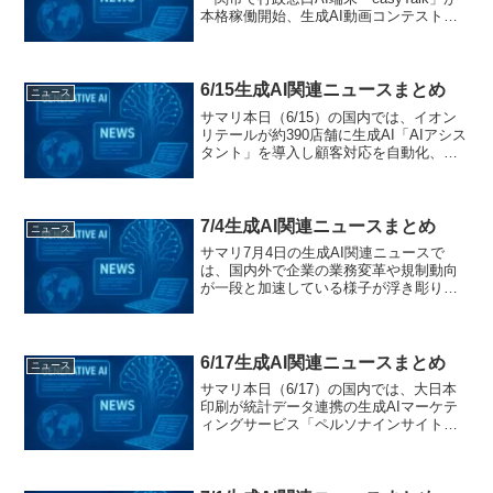
本格稼働開始、生成AI動画コンテスト
「AGRI VISION 2125」で未来農業を表現
する作品募集、宮城県知事がChatGPT＋
Sunoで制作した育樹祭...
6/15生成AI関連ニュースまとめ
ニュース
サマリ本日（6/15）の国内では、イオン
リテールが約390店舗に生成AI「AIアシス
タント」を導入し顧客対応を自動化、東
急不動産が社員アイデアを生成AIで可視
化する広告掲出を渋谷駅で実施、大和証
券が生成AIチャットでFAQ対応を強化、
NTT...
7/4生成AI関連ニュースまとめ
ニュース
サマリ7月4日の生成AI関連ニュースで
は、国内外で企業の業務変革や規制動向
が一段と加速している様子が浮き彫りに
なりました。国内では、Exa Wizardsによ
るGPT-4o miniの提供開始、新会社設立に
よる三井住友フィナンシャルグループ...
6/17生成AI関連ニュースまとめ
ニュース
サマリ本日（6/17）の国内では、大日本
印刷が統計データ連携の生成AIマーケテ
ィングサービス「ペルソナインサイト」
を発表し、AICX協会主催の「AI Agent
Day 2025 Summer」で業界横断のエージ
ェント導入事例が共有されまし...