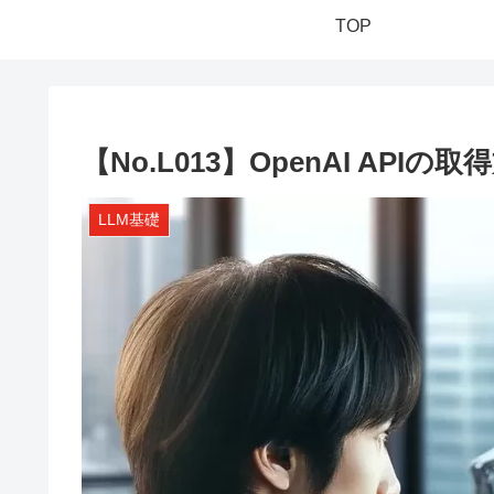
TOP
【No.L013】OpenAI API
LLM基礎