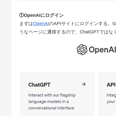
①
OpenAIにログイン
まずは
OpenAI
のAPIサイトにログインする。Go
うなページに遷移するので、ChatGPTではな