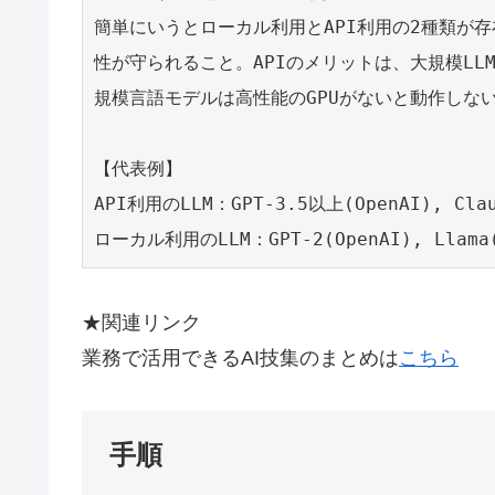
簡単にいうとローカル利用とAPI利用の2種類が
性が守られること。APIのメリットは、大規模LL
規模言語モデルは高性能のGPUがないと動作しない
【代表例】
API利用のLLM：GPT-3.5以上(OpenAI), Claud
ローカル利用のLLM：GPT-2(OpenAI), Llama(
★関連リンク
業務で活用できるAI技集のまとめは
こちら
手順